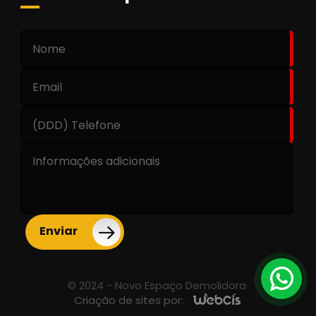
© 2024 - Novo Espaço Demolidora
Criação de sites por: